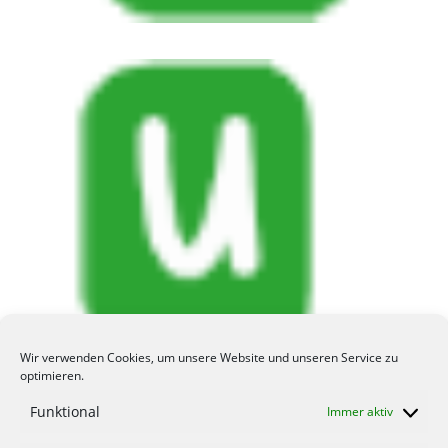
Wir verwenden Cookies, um unsere Website und unseren Service zu
optimieren.
https://udos-digiscan.de/wp-
content/uploads/2017/01/cropped-udos-logo.png
Funktional
Immer aktiv